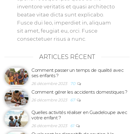
inventore veritatis et quasi architecto
beatae vitae dicta sunt explicabo.
Fusce dui leo, imperdiet in, aliquam
sit amet, feugiat eu, orci. Fusce
consectetuer risus a nunc.
ARTICLES RÉCENT
Comment passer un temps de qualité avec
ses enfants ?
26 décembre 2023
70
Comment gérer les accidents domestiques ?
26 décembre 2023
67
Quelles activités réaliser en Guadeloupe avec
votre enfant ?
26 décembre 2023
61