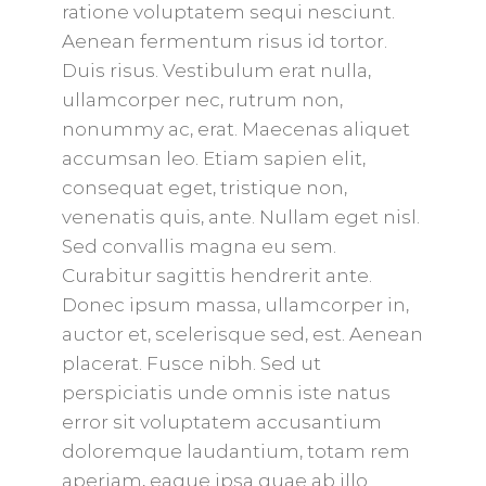
ratione voluptatem sequi nesciunt.
Aenean fermentum risus id tortor.
Duis risus. Vestibulum erat nulla,
ullamcorper nec, rutrum non,
nonummy ac, erat. Maecenas aliquet
accumsan leo. Etiam sapien elit,
consequat eget, tristique non,
venenatis quis, ante. Nullam eget nisl.
Sed convallis magna eu sem.
Curabitur sagittis hendrerit ante.
Donec ipsum massa, ullamcorper in,
auctor et, scelerisque sed, est. Aenean
placerat. Fusce nibh. Sed ut
perspiciatis unde omnis iste natus
error sit voluptatem accusantium
doloremque laudantium, totam rem
aperiam, eaque ipsa quae ab illo