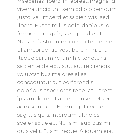
Maecenas libero. In laoreet, magna id
viverra tincidunt, sem odio bibendum
justo, vel imperdiet sapien wisi sed
libero. Fusce tellus odio, dapibus id
fermentum quis, suscipit id erat.
Nullam justo enim, consectetuer nec,
ullamcorper ac, vestibulum in, elit.
Itaque earum rerum hic tenetur a
sapiente delectus, ut aut reiciendis
voluptatibus maiores alias
consequatur aut perferendis
doloribus asperiores repellat. Lorem
ipsum dolor sit amet, consectetuer
adipiscing elit. Etiam ligula pede,
sagittis quis, interdum ultricies,
scelerisque eu. Nullam faucibus mi
quis velit. Etiam neque. Aliquam erat