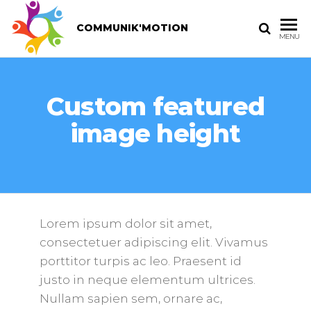
COMMUNIK'MOTION
MENU
Custom featured
image height
Lorem ipsum dolor sit amet,
consectetuer adipiscing elit. Vivamus
porttitor turpis ac leo. Praesent id
justo in neque elementum ultrices.
Nullam sapien sem, ornare ac,